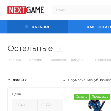
КАТАЛОГ
КАК КУПИТ
Остальные
3
—
—
—
Главная
Каталог
Коллекции фигурок
Персона
По умолчанию (убывание
ФИЛЬТР
Цена
Скидка
Предзаказ