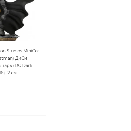
on Studios MiniCo:
atman) ДиСи
царь (DC Dark
16) 12 см