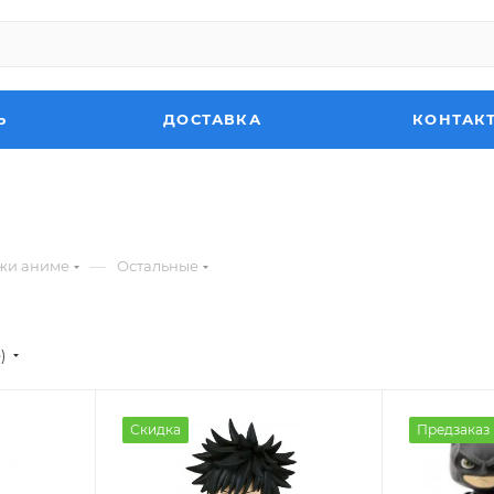
Ь
ДОСТАВКА
КОНТАК
—
жи аниме
Остальные
)
Скидка
Предзаказ