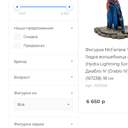
1 840
6 650
Наши предложения
Скидка
Предзаказ
Фигурка McFarlane T
Гидра-волшебница
Бренд
(Hydra Lightning Sor
Диабло IV (Diablo IV
Возраст
(167238) 18 см
Арт.: 1531049
Фигурки из
6 650
р
Все
Фигурки серии