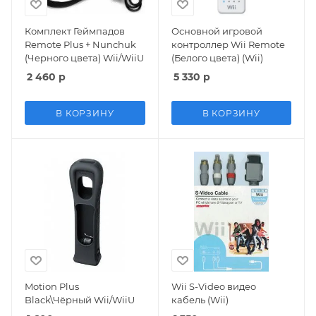
Комплект Геймпадов
Основной игровой
Remote Plus + Nunchuk
контроллер Wii Remote
(Черного цвета) Wii/WiiU
(Белого цвета) (Wii)
2 460
р
5 330
р
В КОРЗИНУ
В КОРЗИНУ
Motion Plus
Wii S-Video видео
Black\Чёрный Wii/WiiU
кабель (Wii)