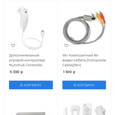
Дополнительный
Wii Композитный AV
игровой контроллер
видео кабель (Composite
Nunchuk Controller
Cable)(Wii)
(Белого цвета) Оригинал
5 330
р
1 100
р
Wii/WiiU
В КОРЗИНУ
В КОРЗИНУ