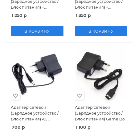
(Зарядное устройство /
(Зарядное устройство /
Блок питания) +
Блок питания) +
Аккумулятор 300 mAh
Аккумулятор 1200 mAh
1 250
р
1 350
р
(BTP-A116) (GBA)
(BTP-A111) (GBA)
В КОРЗИНУ
В КОРЗИНУ
Адаптер сетевой
Адаптер сетевой
(Зарядное устройство /
(Зарядное устройство /
Блок питания) AC
Блок питания) Game Boy
Adaptor 220v 10V
Advance SP 220V/5V
700
р
1 100
р
Sega/Dendy/8bit/16bit
(GBA)