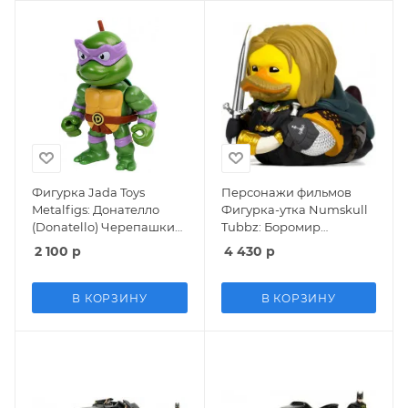
Фигурка Jada Toys
Персонажи фильмов
Metalfigs: Донателло
Фигурка-утка Numskull
(Donatello) Черепашки
Tubbz: Боромир
ниндзя (Teenage Mutant
(Boromir) Властелин
2 100
р
4 430
р
Ninja Turtles) (31849) 10
колец (Lord of the Rings)
см
9 см
В КОРЗИНУ
В КОРЗИНУ