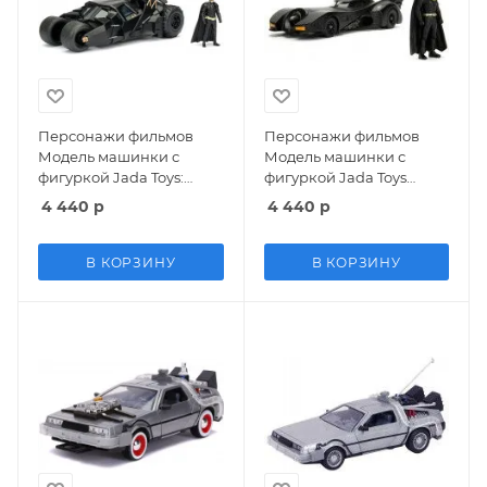
Персонажи фильмов
Персонажи фильмов
Модель машинки с
Модель машинки с
фигуркой Jada Toys:
фигуркой Jada Toys
Бэтмобиль "Темный
Hollywood Rides:
4 440
р
4 440
р
рыцарь" 2008 (Batmobile
Бэтмобиль 1989
Dark Knight 2008) 1:24 +
(Batmobile 1989) 1:24 +
Фигурка Бэтмен
Фигурка Бэтмен
В КОРЗИНУ
В КОРЗИНУ
(Batman) 7 см (98261)
(Batman) 7 см (98224
(98260))