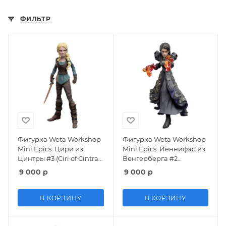
ФИЛЬТР
Фигурка Weta Workshop
Фигурка Weta Workshop
Mini Epics: Цири из
Mini Epics: Йеннифэр из
Цинтры #3 (Ciri of Cintra
Венгерберга #2
#3) Нетфликс Ведьмак
(Yennefer of Vengerberg
9 000
р
9 000
р
(Netflix The Witcher)
#2) Нетфликс Ведьмак
(738092) 15,2 см
(Netflix The Witcher) 15,7
см
В КОРЗИНУ
В КОРЗИНУ