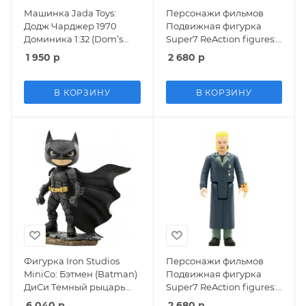
Машинка Jada Toys:
Персонажи фильмов
Додж Чарджер 1970
Подвижная фигурка
Доминика 1:32 (Dom’s
Super7 ReAction figures:
1970 Dodge Charger 1:32)
Риган (Regan)
1 950
р
2 680
р
Форсаж (The Fast and the
Изгоняющий дьявола
Furious) (32215) 12 см
(The Exorcist) (EXOCW01-
RGN-01) 9,5 см
В КОРЗИНУ
В КОРЗИНУ
Фигурка Iron Studios
Персонажи фильмов
MiniCo: Бэтмен (Batman)
Подвижная фигурка
ДиСи Темный рыцарь
Super7 ReAction figures:
(DC Dark Knight) (IS16) 12
Вампир Дэвид (Vampire
6 040
р
2 680
р