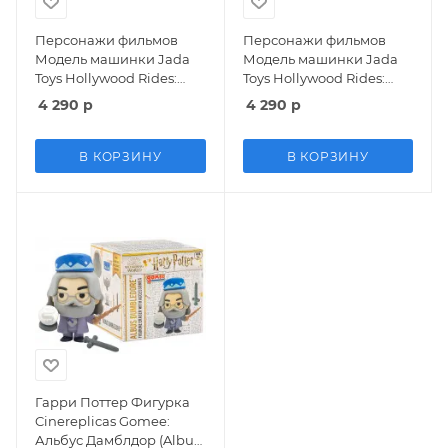
Персонажи фильмов
Персонажи фильмов
Модель машинки Jada
Модель машинки Jada
Toys Hollywood Rides:
Toys Hollywood Rides:
Машина Времени (Time
Машина Времени (Time
4 290
р
4 290
р
Machine) Назад в
Machine) Назад в
Будущее 3 (Back to the
Будущее 1 (Back To The
Future 3) (32166) 1:24
Future 1) (32911) 1:24
В КОРЗИНУ
В КОРЗИНУ
Гарри Поттер Фигурка
Cinereplicas Gomee:
Альбус Дамблдор (Albus