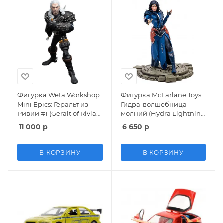
Фигурка Weta Workshop
Фигурка McFarlane Toys:
Mini Epics: Геральт из
Гидра-волшебница
Ривии #1 (Geralt of Rivia
молний (Hydra Lightning
#1) Нетфликс Ведьмак
Sorceress) Диабло IV
11 000
р
6 650
р
(Netflix The Witcher)
(Diablo IV) (167238) 18 см
(738030) 16,2 см
В КОРЗИНУ
В КОРЗИНУ