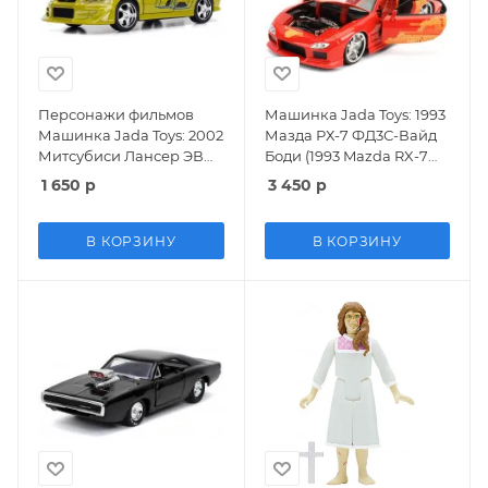
Персонажи фильмов
Машинка Jada Toys: 1993
Машинка Jada Toys: 2002
Мазда РХ-7 ФД3С-Вайд
Митсубиси Лансер ЭВО
Боди (1993 Mazda RX-7
VII 1:32 (2002 Mitsubishi
FD3S-Wide Body 1:24)
1 650
р
3 450
р
Lancer EVO VII 1:32)
Форсаж (The Fast and the
Форсаж (The Fast and the
Furious) (30747) 20 см
Furious) (99789) 12 см
В КОРЗИНУ
В КОРЗИНУ