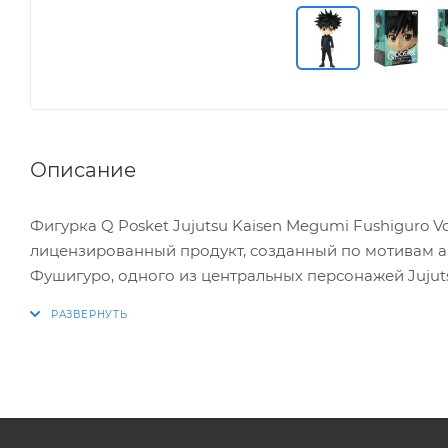
Описание
Фигурка Q Posket Jujutsu Kaisen Megumi Fushiguro V
лицензированный продукт, созданный по мотивам а
Фушигуро, одного из центральных персонажей Jujuts
Мегуми Фушигуро - маг и студент первого года Сто
клана Зенин. Внешне он выглядит стоическим и расч
которых он считает хорошими и добрыми. Мегуми вери
чтобы дать больше шансов добрым людям на жизнь.