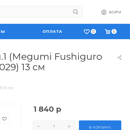
ВОЙТИ
ТЫ
ОПЛАТА
0
0
.1 (Megumi Fushiguro
029) 13 см
) 13 см
1 840
р
В КОРЗИНУ