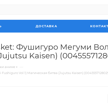
Ь
ДОСТАВКА
КОНТАК
sket: Фушигуро Мегуми Вол
Jujutsu Kaisen) (0045557128
—
жи аниме
ushiguro Vol.1) Магическая битва (Jujutsu Kaisen) (0045557128029