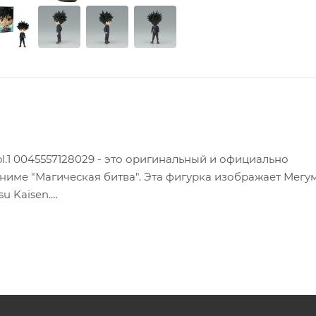
ol.1 0045557128029 - это оригинальный и официально
ниме "Магическая битва". Эта фигурка изображает Мегу
u Kaisen.
личной технической школы магии. Он также является по
етливым, но в то же время он стремится защитить людей
т, что мир несправедлив, и считает, что маги - это инс