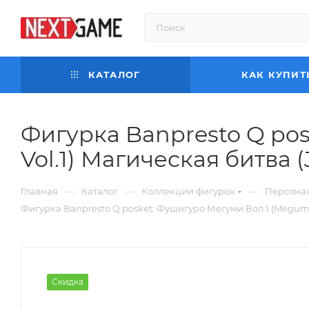
КАТАЛОГ
КАК КУПИТ
Фигурка Banpresto Q po
Vol.1) Магическая битва (
—
—
—
Главная
Каталог
Коллекции фигурок
Персона
Фигурка Banpresto Q posket: Фушигуро Мегуми Вол.1 (Megumi F
Скидка