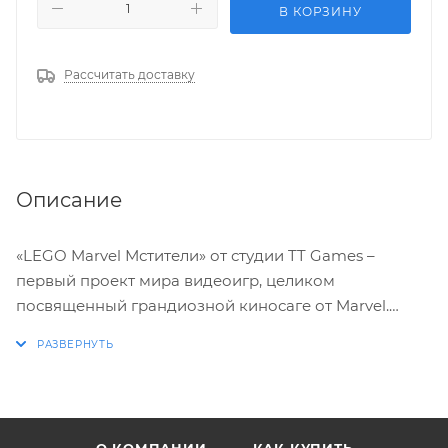
В КОРЗИНУ
Рассчитать доставку
Описание
«LEGO Marvel Мстители» от студии TT Games –
первый проект мира видеоигр, целиком
посвященный грандиозной киносаге от Marvel.
Примерьте на себя роль величайших супергероев
Земли и защитите родной мир от инопланетного
вторжения, возглавляемого коварным богом Локи.
А затем – сразитесь с безумным искусственным
интеллектом Альтроном!