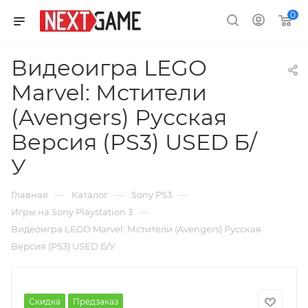
0
Видеоигра LEGO
Marvel: Мстители
(Avengers) Русская
Версия (PS3) USED Б/
У
—
—
—
Главная
Каталог
Sony PS3
—
Игры на Sony Playstation 3
Видеоигра LEGO Marvel: Мстители (Avengers) Русская
Версия (PS3) USED Б/У
Скидка
Предзаказ