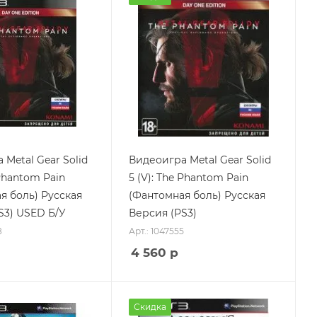
Metal Gear Solid
Видеоигра Metal Gear Solid
 Phantom Pain
5 (V): The Phantom Pain
я боль) Русская
(Фантомная боль) Русская
S3) USED Б/У
Версия (PS3)
8
Арт.: 1047555
4 560
р
Скидка