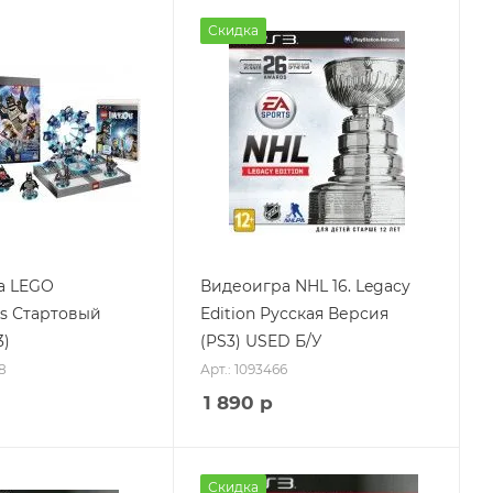
Скидка
а LEGO
Видеоигра NHL 16. Legacy
s Стартовый
Edition Русская Версия
3)
(PS3) USED Б/У
8
Арт.: 1093466
1 890
р
Скидка