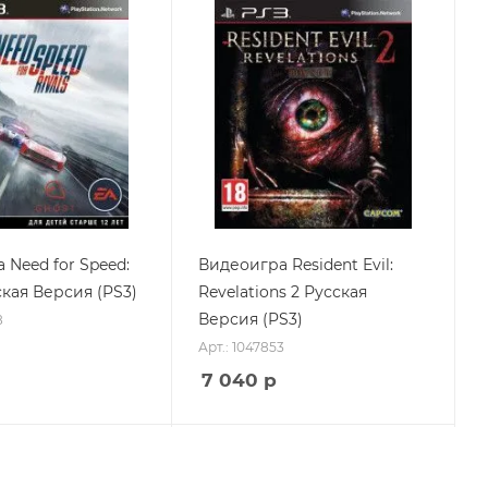
 Need for Speed:
Видеоигра Resident Evil:
ская Версия (PS3)
Revelations 2 Русская
Версия (PS3)
8
Арт.: 1047853
7 040
р
Предзаказ
Скидка