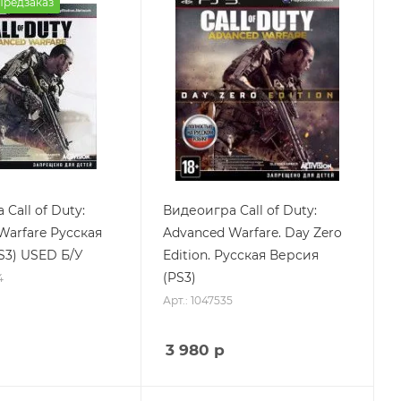
Предзаказ
Call of Duty:
Видеоигра Call of Duty:
Warfare Русская
Advanced Warfare. Day Zero
S3) USED Б/У
Edition. Русская Версия
(PS3)
4
Арт.: 1047535
3 980
р