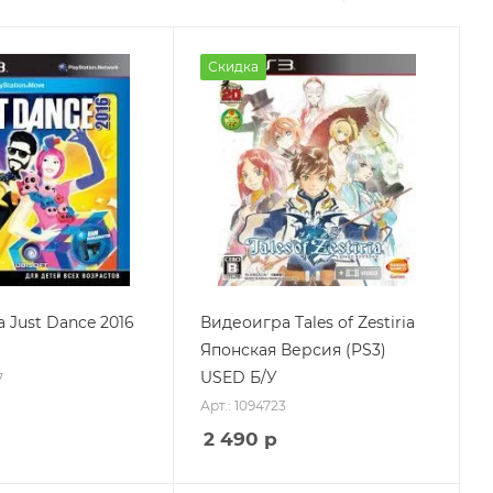
Скидка
 Just Dance 2016
Видеоигра Tales of Zestiria
Японская Версия (PS3)
USED Б/У
7
Арт.: 1094723
2 490
р