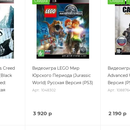
Скидка
Скидка
s Creed
Видеоигра LEGO Мир
Видеоигра 
(Black
Юрского Периода (Jurassic
Advanced 
ed:
World) Русская Версия (PS3)
Версия (P
кая
Арт.: 1048302
Арт.: 108876
3 920
р
2 190
р