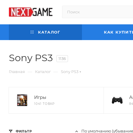
КАТАЛОГ
КАК КУПИТ
Sony PS3
1136
—
—
Главная
Каталог
Sony PS3
Игры
А
1041 ТОВАР
8
По умолчанию (убывание
ФИЛЬТР