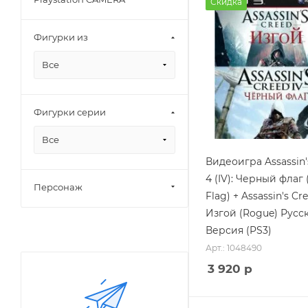
Скидка
Фигурки из
Все
Фигурки серии
Все
Видеоигра Assassin'
4 (IV): Черный флаг 
Персонаж
Flag) + Assassin's Cre
Изгой (Rogue) Русс
Версия (PS3)
Арт.: 1048490
3 920
р