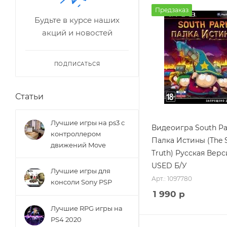
Предзаказ
Будьте в курсе наших
акций и новостей
ПОДПИСАТЬСЯ
Статьи
Лучшие игры на ps3 с
Видеоигра South Pa
контроллером
Палка Истины (The S
движений Move
Truth) Русская Верс
USED Б/У
Лучшие игры для
Арт.: 1097780
консоли Sony PSP
1 990
р
Лучшие RPG игры на
PS4 2020