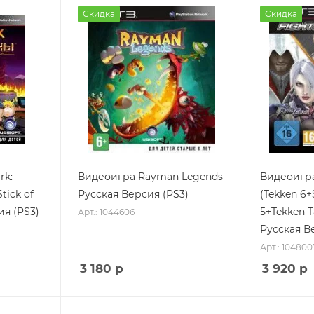
Скидка
Скидка
rk:
Видеоигра Rayman Legends
Видеоигра 
tick of
Русская Версия (PS3)
(Tekken 6+
ия (PS3)
5+Tekken T
Арт.: 1044606
Русская В
Арт.: 104800
3 180
р
3 920
р