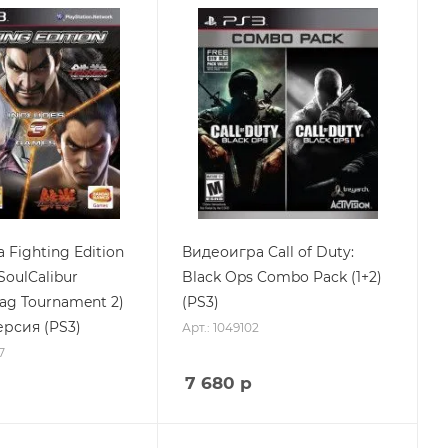
Fighting Edition
Видеоигра Call of Duty:
SoulCalibur
Black Ops Combo Pack (1+2)
ag Tournament 2)
(PS3)
ерсия (PS3)
Арт.: 1049102
7
7 680
р