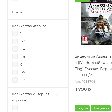
Ролевые игры/RPG
Возраст
Семейные.
Детские/Family
Количество игроков
Симуляторы/Simulator
1
Спортивные/Sport
1-2
Стелс/Stealth
1-4
Стратегии/Strategy
Видеоигра Assassin'
1-8
Слэшер/Slasher
4 (IV): Черный флаг 
0
Стрелялки/Shooter
Flag) Русская Верси
1-6
Ужасы/Horror
USED Б/У
1-7
Фитнес/Fitnes
Арт.: 1088704
Приключения/Adventure
1 790
р
Количество Интернет
?
Онлайн игры/On-line
игроков
Для PS Move
2
Скидка
Предзаказ