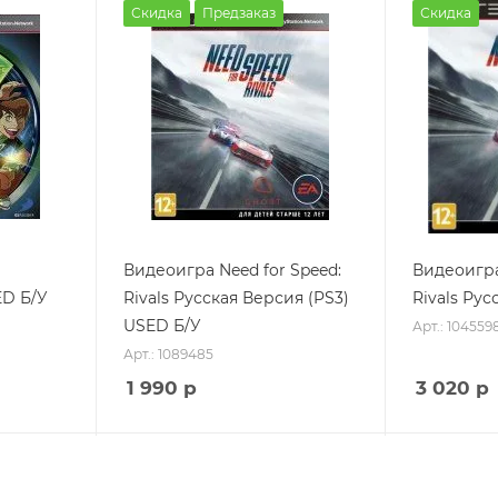
Скидка
Предзаказ
Скидка
Видеоигра Need for Speed:
Видеоигра
ED Б/У
Rivals Русская Версия (PS3)
Rivals Рус
USED Б/У
Арт.: 104559
Арт.: 1089485
1 990
р
3 020
р
Скидка
Скидка