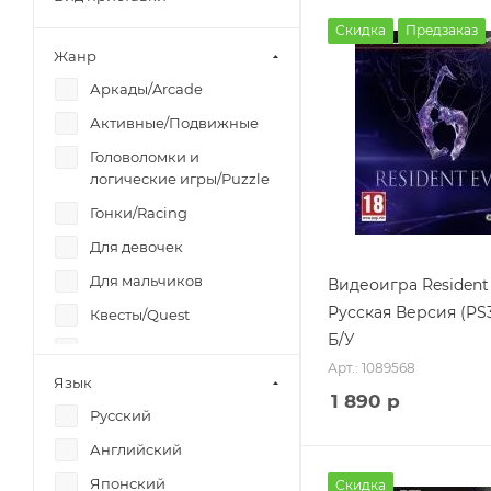
Скидка
Предзаказ
Жанр
Аркады/Arcade
Активные/Подвижные
Головоломки и
логические игры/Puzzle
Гонки/Racing
Для девочек
Для мальчиков
Видеоигра Resident 
Русская Версия (PS
Квесты/Quest
Б/У
Для взрослых
Арт.: 1089568
Язык
Для компании/Party
1 890
р
Русский
Платформер/Platformer
Английский
Драки/Fighting
Японский
Музыкальные/Music
Скидка