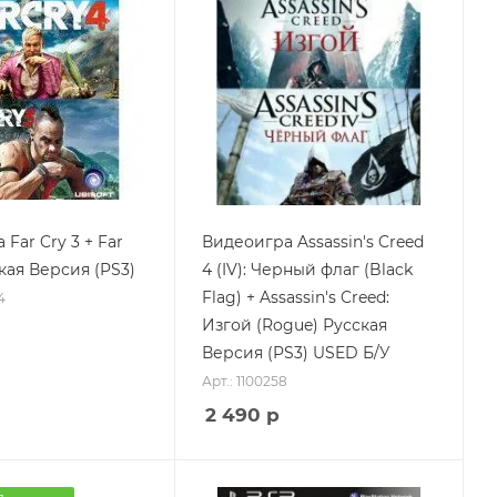
Far Cry 3 + Far
Видеоигра Assassin's Creed
кая Версия (PS3)
4 (IV): Черный флаг (Black
Flag) + Assassin's Creed:
4
Изгой (Rogue) Русская
Версия (PS3) USED Б/У
Арт.: 1100258
2 490
р