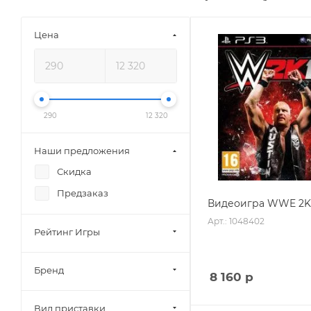
Цена
290
12 320
Наши предложения
Скидка
Предзаказ
Видеоигра WWE 2K1
Арт.: 1048402
Рейтинг Игры
Бренд
8 160
р
Вид приставки