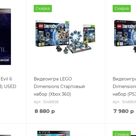
Скидка
Скидка
Evil 6
Видеоигра LEGO
Видеоигр
3) USED
Dimensions Стартовый
Dimension
набор (Xbox 360)
набор (PS
Арт.: 1048858
Арт.: 104880
8 880
р
7 980
р
Скидка