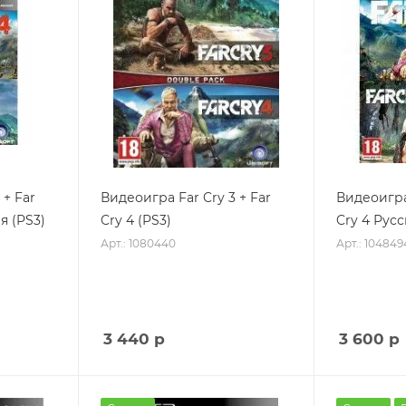
 + Far
Видеоигра Far Cry 3 + Far
Видеоигра 
я (PS3)
Cry 4 (PS3)
Cry 4 Русс
Арт.: 1080440
Арт.: 104849
3 440
р
3 600
р