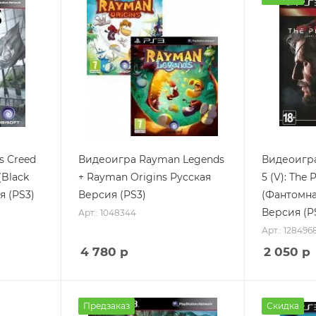
s Creed
Видеоигра Rayman Legends
Видеоигра 
(Black
+ Rayman Origins Русская
5 (V): The
я (PS3)
Версия (PS3)
(Фантомна
Версия (P
Арт.: 1048344
Арт.: 128496
4 780
р
2 050
р
Предзаказ
Скидка