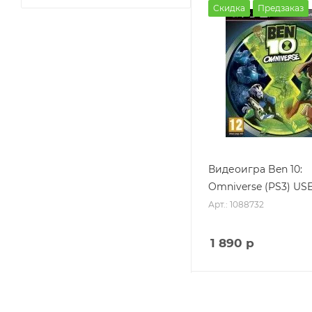
Скидка
Предзаказ
Видеоигра Ben 10:
Omniverse (PS3) US
Арт.: 1088732
1 890
р
Скидка
Предзаказ