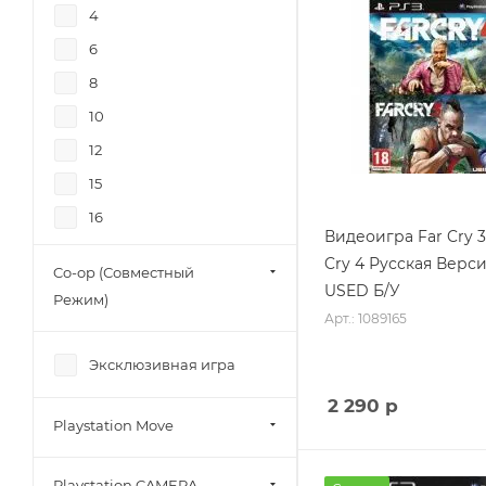
Открытый
4
мир/OpenWorld
6
Танцы/Dance
8
Экшн (Action)
10
12
15
16
Видеоигра Far Cry 3
18
Cry 4 Русская Верси
Co-op (Совместный
22
USED Б/У
Режим)
24
Арт.: 1089165
32
Эксклюзивная игра
64
2 290
р
450
Playstation Move
Playstation CAMERA