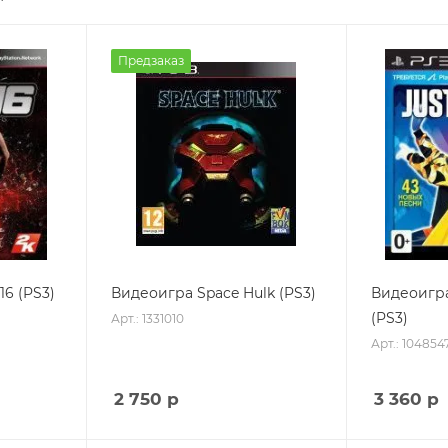
Предзаказ
6 (PS3)
Видеоигра Space Hulk (PS3)
Видеоигра
(PS3)
Арт.: 1331010
Арт.: 104854
2 750
р
3 360
р