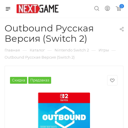
0
Outbound Русская
Версия (Switch 2)
—
—
—
—
Главная
Каталог
Nintendo Switch 2
Игры
Outbound Русская Версия (Switch 2)
Скидка
Предзаказ