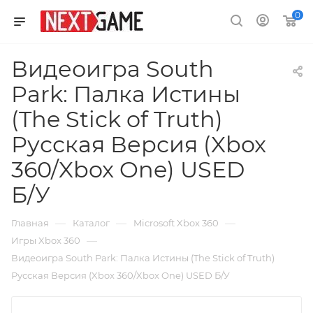
0
Видеоигра South
Park: Палка Истины
(The Stick of Truth)
Русская Версия (Xbox
360/Xbox One) USED
Б/У
—
—
—
Главная
Каталог
Microsoft Xbox 360
—
Игры Xbox 360
Видеоигра South Park: Палка Истины (The Stick of Truth)
Русская Версия (Xbox 360/Xbox One) USED Б/У