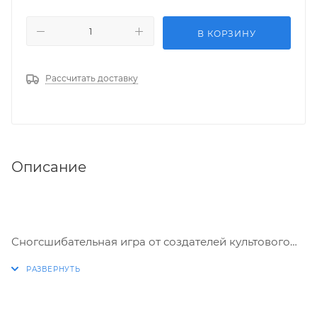
В КОРЗИНУ
Рассчитать доставку
Описание
Сногсшибательная игра от создателей культового
мультсериала South Park, Трэя Паркера и Мэтта
Стоуна! Из тусовки четвероклассников,
устраивавших жестокие сражения на школьном
дворе, возвысится юный герой, которому суждено