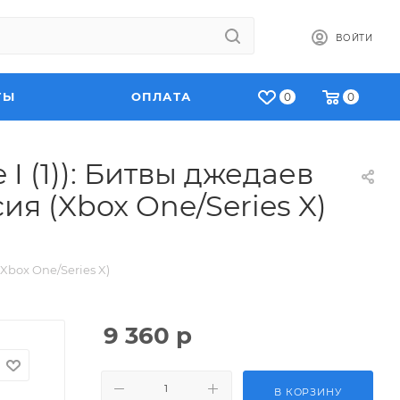
ВОЙТИ
ТЫ
ОПЛАТА
0
0
 I (1)): Битвы джедаев
ия (Xbox One/Series X)
(Xbox One/Series X)
9 360
р
В КОРЗИНУ