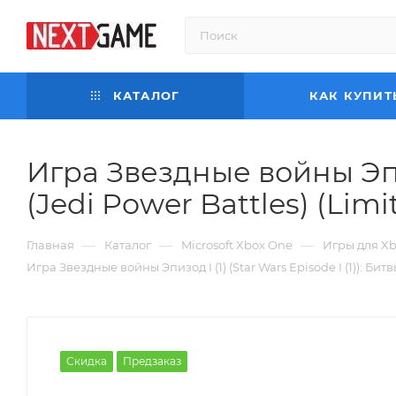
КАТАЛОГ
КАК КУПИТ
Игра Звездные войны Эпизо
(Jedi Power Battles) (Lim
—
—
—
Главная
Каталог
Microsoft Xbox One
Игры для X
Игра Звездные войны Эпизод I (1) (Star Wars Episode I (1)): Би
Скидка
Предзаказ