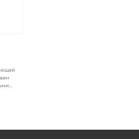
вающей
 вам
мыми