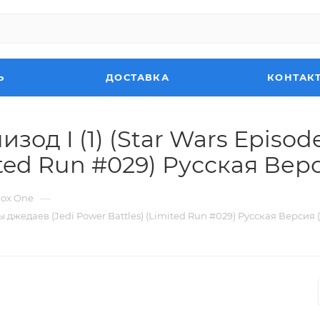
Ь
ДОСТАВКА
КОНТАК
д I (1) (Star Wars Episode
ited Run #029) Русская Верс
—
box One
твы джедаев (Jedi Power Battles) (Limited Run #029) Русская Версия 