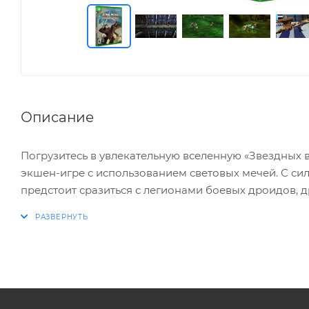
Описание
Погрузитесь в увлекательную вселенную «Звездных 
экшен-игре с использованием световых мечей. С си
предстоит сразиться с легионами боевых дроидов,
противниками из фильма «Звездные Войны: Эпизод I
ОСОБЕННОСТИ
- Путешествие по галактике «Звездных войн»: Иссле
захватывающие сражения и незабываемые приключ