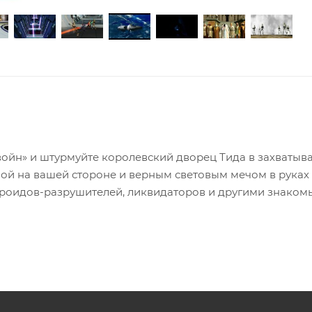
войн» и штурмуйте королевский дворец Тида в захваты
лой на вашей стороне и верным световым мечом в руках
 дроидов-разрушителей, ликвидаторов и другими знако
 — Скрытая угроза».
дуйте мир сайд-скроллерной экшен-аркады, где вас ждут
ения.