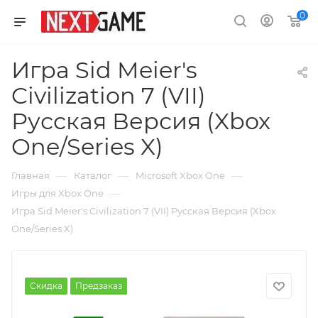
0
Игра Sid Meier's
Civilization 7 (VII)
Русская Версия (Xbox
One/Series X)
—
—
—
Главная
Каталог
Microsoft Xbox One
—
Игры для Xbox One
Игра Sid Meier's Civilization 7 (VII) Русская Версия (Xbox
One/Series X)
Скидка
Предзаказ