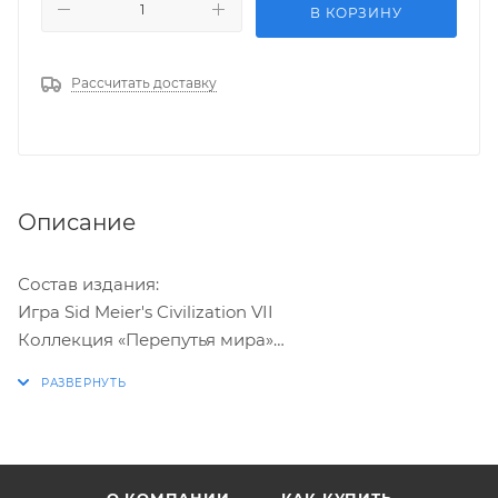
В КОРЗИНУ
Рассчитать доставку
Описание
Состав издания:
Игра Sid Meier's Civilization VII
Коллекция «Перепутья мира»
Набор контента Deluxe
Набор «Текумсе и шони»
Создайте Великую Империю с Sid Meier's Civilization
VII