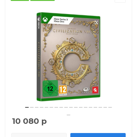
10 080
р