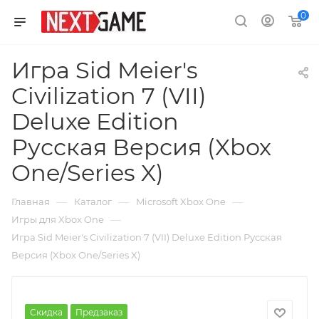
0
Игра Sid Meier's
Civilization 7 (VII)
Deluxe Edition
Русская Версия (Xbox
One/Series X)
—
—
—
Главная
Каталог
Microsoft Xbox One
—
Игры для Xbox One
Игра Sid Meier's Civilization 7 (VII) Deluxe Edition Русская
Версия (Xbox One/Series X)
Скидка
Предзаказ